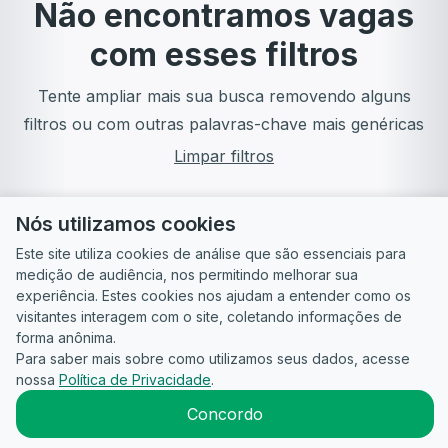
Não encontramos vagas
com esses filtros
Tente ampliar mais sua busca removendo alguns
filtros ou com outras palavras-chave mais genéricas
Limpar filtros
Nós utilizamos cookies
Este site utiliza cookies de análise que são essenciais para
medição de audiência, nos permitindo melhorar sua
experiência. Estes cookies nos ajudam a entender como os
visitantes interagem com o site, coletando informações de
forma anônima.
Para saber mais sobre como utilizamos seus dados, acesse
Guia do
Para
Política de
Termos
ATS
nossa
Política de Privacidade
.
Candidato
empresas
Privacidade
de uso
©
2026
CandidataAI
Concordo