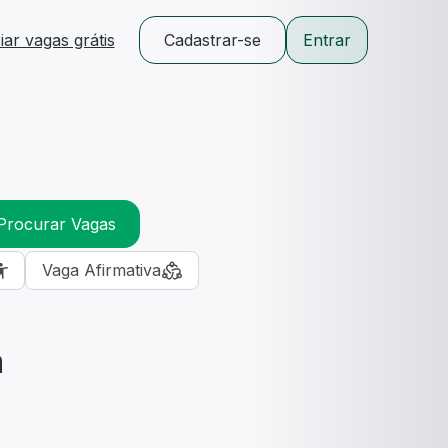
ar vagas grátis
Cadastrar-se
Entrar
Procurar Vagas
Vaga Afirmativa
m