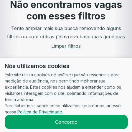
Não encontramos vagas
com esses filtros
Tente ampliar mais sua busca removendo alguns
filtros ou com outras palavras-chave mais genéricas
Limpar filtros
Nós utilizamos cookies
Este site utiliza cookies de análise que são essenciais para
medição de audiência, nos permitindo melhorar sua
experiência. Estes cookies nos ajudam a entender como os
visitantes interagem com o site, coletando informações de
forma anônima.
Para saber mais sobre como utilizamos seus dados, acesse
Guia do
Para
Política de
Termos
ATS
nossa
Política de Privacidade
.
Candidato
empresas
Privacidade
de uso
©
2026
CandidataAI
Concordo