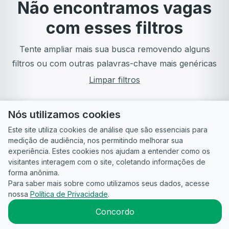
Não encontramos vagas
com esses filtros
Tente ampliar mais sua busca removendo alguns
filtros ou com outras palavras-chave mais genéricas
Limpar filtros
Nós utilizamos cookies
Este site utiliza cookies de análise que são essenciais para
medição de audiência, nos permitindo melhorar sua
experiência. Estes cookies nos ajudam a entender como os
visitantes interagem com o site, coletando informações de
forma anônima.
Para saber mais sobre como utilizamos seus dados, acesse
Guia do
Para
Política de
Termos
ATS
nossa
Política de Privacidade
.
Candidato
empresas
Privacidade
de uso
©
2026
CandidataAI
Concordo