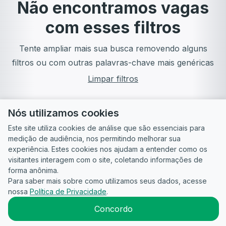
Não encontramos vagas
com esses filtros
Tente ampliar mais sua busca removendo alguns
filtros ou com outras palavras-chave mais genéricas
Limpar filtros
Nós utilizamos cookies
Este site utiliza cookies de análise que são essenciais para
medição de audiência, nos permitindo melhorar sua
experiência. Estes cookies nos ajudam a entender como os
visitantes interagem com o site, coletando informações de
forma anônima.
Para saber mais sobre como utilizamos seus dados, acesse
Guia do
Para
Política de
Termos
ATS
nossa
Política de Privacidade
.
Candidato
empresas
Privacidade
de uso
©
2026
CandidataAI
Concordo