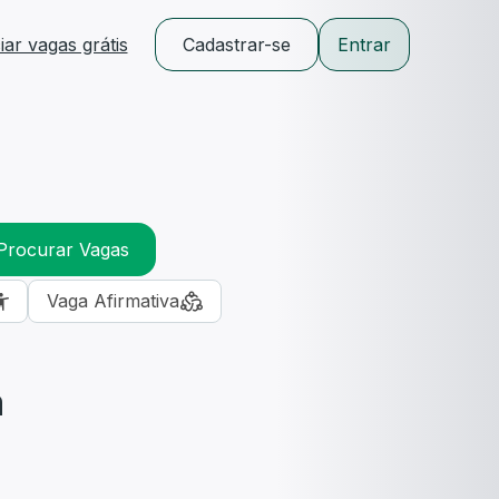
ar vagas grátis
Cadastrar-se
Entrar
Procurar Vagas
Vaga Afirmativa
m