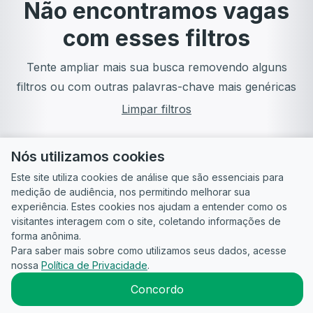
Não encontramos vagas
com esses filtros
Tente ampliar mais sua busca removendo alguns
filtros ou com outras palavras-chave mais genéricas
Limpar filtros
Nós utilizamos cookies
Este site utiliza cookies de análise que são essenciais para
medição de audiência, nos permitindo melhorar sua
experiência. Estes cookies nos ajudam a entender como os
visitantes interagem com o site, coletando informações de
forma anônima.
Para saber mais sobre como utilizamos seus dados, acesse
Guia do
Para
Política de
Termos
ATS
nossa
Política de Privacidade
.
Candidato
empresas
Privacidade
de uso
©
2026
CandidataAI
Concordo