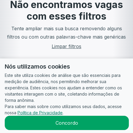
Não encontramos vagas
com esses filtros
Tente ampliar mais sua busca removendo alguns
filtros ou com outras palavras-chave mais genéricas
Limpar filtros
Nós utilizamos cookies
Este site utiliza cookies de análise que são essenciais para
medição de audiência, nos permitindo melhorar sua
experiência. Estes cookies nos ajudam a entender como os
visitantes interagem com o site, coletando informações de
forma anônima.
Para saber mais sobre como utilizamos seus dados, acesse
Guia do
Para
Política de
Termos
ATS
nossa
Política de Privacidade
.
Candidato
empresas
Privacidade
de uso
©
2026
CandidataAI
Concordo