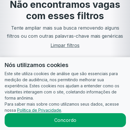
Não encontramos vagas
com esses filtros
Tente ampliar mais sua busca removendo alguns
filtros ou com outras palavras-chave mais genéricas
Limpar filtros
Nós utilizamos cookies
Este site utiliza cookies de análise que são essenciais para
medição de audiência, nos permitindo melhorar sua
experiência. Estes cookies nos ajudam a entender como os
visitantes interagem com o site, coletando informações de
forma anônima.
Para saber mais sobre como utilizamos seus dados, acesse
Guia do
Para
Política de
Termos
ATS
nossa
Política de Privacidade
.
Candidato
empresas
Privacidade
de uso
©
2026
CandidataAI
Concordo