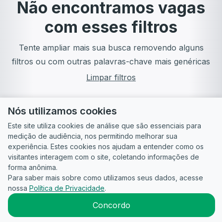
Não encontramos vagas
com esses filtros
Tente ampliar mais sua busca removendo alguns
filtros ou com outras palavras-chave mais genéricas
Limpar filtros
Nós utilizamos cookies
Este site utiliza cookies de análise que são essenciais para
medição de audiência, nos permitindo melhorar sua
experiência. Estes cookies nos ajudam a entender como os
visitantes interagem com o site, coletando informações de
forma anônima.
Para saber mais sobre como utilizamos seus dados, acesse
Guia do
Para
Política de
Termos
ATS
nossa
Política de Privacidade
.
Candidato
empresas
Privacidade
de uso
©
2026
CandidataAI
Concordo