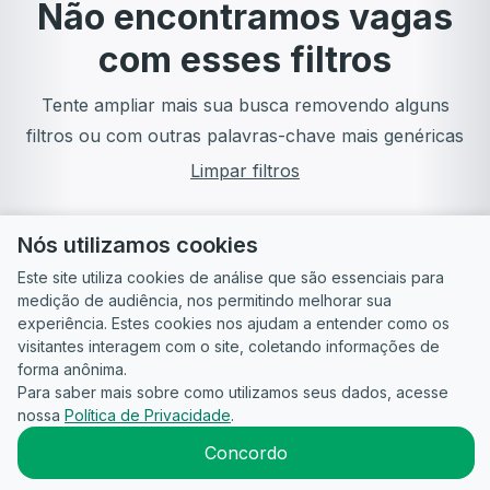
Não encontramos vagas
com esses filtros
Tente ampliar mais sua busca removendo alguns
filtros ou com outras palavras-chave mais genéricas
Limpar filtros
Nós utilizamos cookies
Este site utiliza cookies de análise que são essenciais para
medição de audiência, nos permitindo melhorar sua
experiência. Estes cookies nos ajudam a entender como os
visitantes interagem com o site, coletando informações de
forma anônima.
Para saber mais sobre como utilizamos seus dados, acesse
Guia do
Para
Política de
Termos
ATS
nossa
Política de Privacidade
.
Candidato
empresas
Privacidade
de uso
©
2026
CandidataAI
Concordo