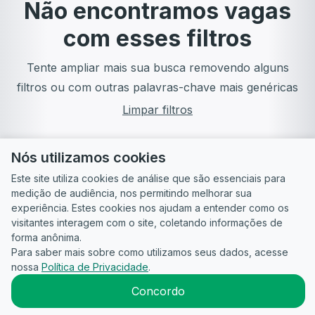
Não encontramos vagas
com esses filtros
Tente ampliar mais sua busca removendo alguns
filtros ou com outras palavras-chave mais genéricas
Limpar filtros
Nós utilizamos cookies
Este site utiliza cookies de análise que são essenciais para
medição de audiência, nos permitindo melhorar sua
experiência. Estes cookies nos ajudam a entender como os
visitantes interagem com o site, coletando informações de
forma anônima.
Para saber mais sobre como utilizamos seus dados, acesse
Guia do
Para
Política de
Termos
ATS
nossa
Política de Privacidade
.
Candidato
empresas
Privacidade
de uso
©
2026
CandidataAI
Concordo