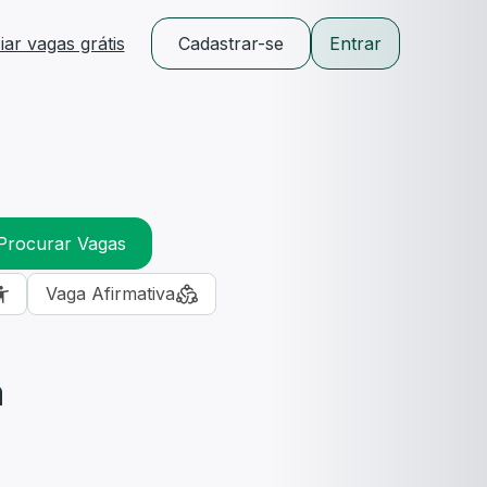
ar vagas grátis
Cadastrar-se
Entrar
Procurar Vagas
Vaga Afirmativa
m