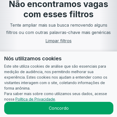
Não encontramos vagas
com esses filtros
Tente ampliar mais sua busca removendo alguns
filtros ou com outras palavras-chave mais genéricas
Limpar filtros
Nós utilizamos cookies
Este site utiliza cookies de análise que são essenciais para
medição de audiência, nos permitindo melhorar sua
experiência. Estes cookies nos ajudam a entender como os
visitantes interagem com o site, coletando informações de
forma anônima.
Para saber mais sobre como utilizamos seus dados, acesse
Guia do
Para
Política de
Termos
ATS
nossa
Política de Privacidade
.
Candidato
empresas
Privacidade
de uso
©
2026
CandidataAI
Concordo