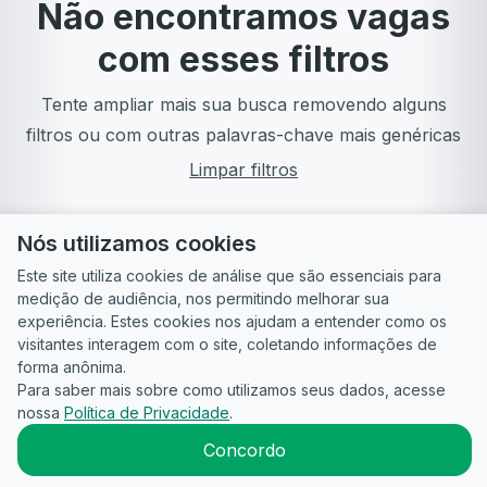
Não encontramos vagas
com esses filtros
Tente ampliar mais sua busca removendo alguns
filtros ou com outras palavras-chave mais genéricas
Limpar filtros
Nós utilizamos cookies
Este site utiliza cookies de análise que são essenciais para
medição de audiência, nos permitindo melhorar sua
experiência. Estes cookies nos ajudam a entender como os
visitantes interagem com o site, coletando informações de
forma anônima.
Para saber mais sobre como utilizamos seus dados, acesse
Guia do
Para
Política de
Termos
ATS
nossa
Política de Privacidade
.
Candidato
empresas
Privacidade
de uso
©
2026
CandidataAI
Concordo