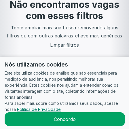
Não encontramos vagas
com esses filtros
Tente ampliar mais sua busca removendo alguns
filtros ou com outras palavras-chave mais genéricas
Limpar filtros
Nós utilizamos cookies
Este site utiliza cookies de análise que são essenciais para
medição de audiência, nos permitindo melhorar sua
experiência. Estes cookies nos ajudam a entender como os
visitantes interagem com o site, coletando informações de
forma anônima.
Para saber mais sobre como utilizamos seus dados, acesse
Guia do
Para
Política de
Termos
ATS
nossa
Política de Privacidade
.
Candidato
empresas
Privacidade
de uso
©
2026
CandidataAI
Concordo