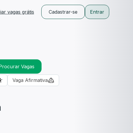
ar vagas grátis
Cadastrar-se
Entrar
Procurar Vagas
Vaga Afirmativa
m