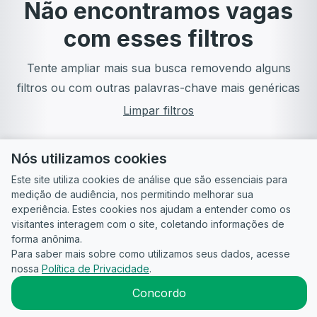
Não encontramos vagas
com esses filtros
Tente ampliar mais sua busca removendo alguns
filtros ou com outras palavras-chave mais genéricas
Limpar filtros
Nós utilizamos cookies
Este site utiliza cookies de análise que são essenciais para
medição de audiência, nos permitindo melhorar sua
experiência. Estes cookies nos ajudam a entender como os
visitantes interagem com o site, coletando informações de
forma anônima.
Para saber mais sobre como utilizamos seus dados, acesse
Guia do
Para
Política de
Termos
ATS
nossa
Política de Privacidade
.
Candidato
empresas
Privacidade
de uso
©
2026
CandidataAI
Concordo