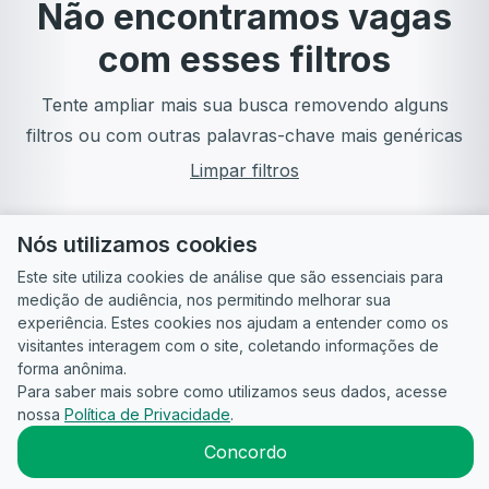
Não encontramos vagas
com esses filtros
Tente ampliar mais sua busca removendo alguns
filtros ou com outras palavras-chave mais genéricas
Limpar filtros
Nós utilizamos cookies
Este site utiliza cookies de análise que são essenciais para
medição de audiência, nos permitindo melhorar sua
experiência. Estes cookies nos ajudam a entender como os
visitantes interagem com o site, coletando informações de
forma anônima.
Para saber mais sobre como utilizamos seus dados, acesse
Guia do
Para
Política de
Termos
ATS
nossa
Política de Privacidade
.
Candidato
empresas
Privacidade
de uso
©
2026
CandidataAI
Concordo