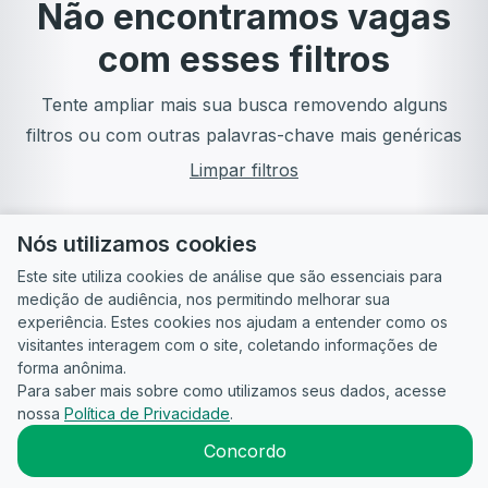
Não encontramos vagas
com esses filtros
Tente ampliar mais sua busca removendo alguns
filtros ou com outras palavras-chave mais genéricas
Limpar filtros
Nós utilizamos cookies
Este site utiliza cookies de análise que são essenciais para
medição de audiência, nos permitindo melhorar sua
experiência. Estes cookies nos ajudam a entender como os
visitantes interagem com o site, coletando informações de
forma anônima.
Para saber mais sobre como utilizamos seus dados, acesse
Guia do
Para
Política de
Termos
ATS
nossa
Política de Privacidade
.
Candidato
empresas
Privacidade
de uso
©
2026
CandidataAI
Concordo