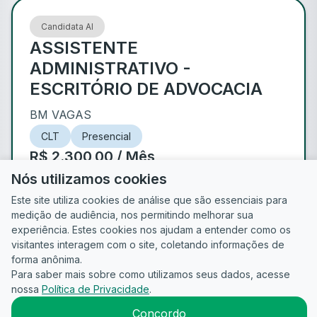
Candidata AI
ASSISTENTE
ADMINISTRATIVO -
ESCRITÓRIO DE ADVOCACIA
BM VAGAS
CLT
Presencial
R$ 2.300,00 / Mês
Lajeado
- RS
Publicada há 2 meses
Nós utilizamos cookies
Este site utiliza cookies de análise que são essenciais para
medição de audiência, nos permitindo melhorar sua
de
1
experiência. Estes cookies nos ajudam a entender como os
visitantes interagem com o site, coletando informações de
forma anônima.
Para saber mais sobre como utilizamos seus dados, acesse
Guia do
Para
Política de
Termos
ATS
nossa
Política de Privacidade
.
Candidato
empresas
Privacidade
de uso
©
2026
CandidataAI
Concordo