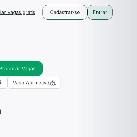
ar vagas grátis
Cadastrar-se
Entrar
Procurar Vagas
Vaga Afirmativa
m