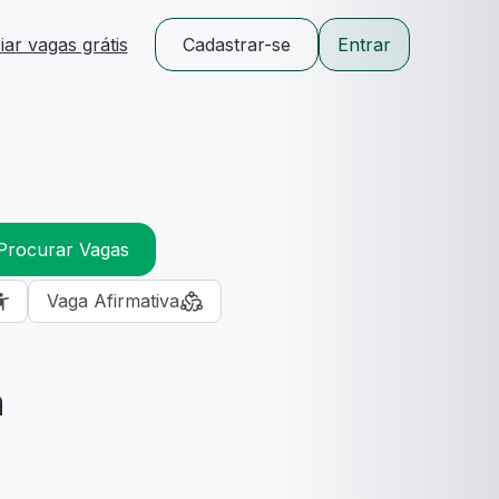
ar vagas grátis
Cadastrar-se
Entrar
Procurar Vagas
Vaga Afirmativa
m