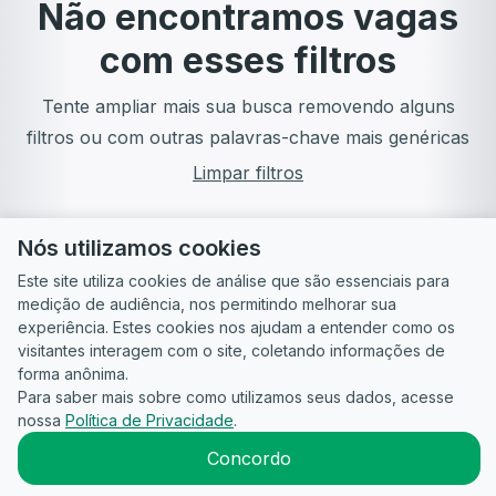
Não encontramos vagas
com esses filtros
Tente ampliar mais sua busca removendo alguns
filtros ou com outras palavras-chave mais genéricas
Limpar filtros
Nós utilizamos cookies
Este site utiliza cookies de análise que são essenciais para
medição de audiência, nos permitindo melhorar sua
experiência. Estes cookies nos ajudam a entender como os
visitantes interagem com o site, coletando informações de
forma anônima.
Para saber mais sobre como utilizamos seus dados, acesse
Guia do
Para
Política de
Termos
ATS
nossa
Política de Privacidade
.
Candidato
empresas
Privacidade
de uso
©
2026
CandidataAI
Concordo