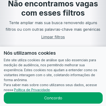
Não encontramos vagas
com esses filtros
Tente ampliar mais sua busca removendo alguns
filtros ou com outras palavras-chave mais genéricas
Limpar filtros
Nós utilizamos cookies
Este site utiliza cookies de análise que são essenciais para
medição de audiência, nos permitindo melhorar sua
experiência. Estes cookies nos ajudam a entender como os
visitantes interagem com o site, coletando informações de
forma anônima.
Para saber mais sobre como utilizamos seus dados, acesse
Guia do
Para
Política de
Termos
ATS
nossa
Política de Privacidade
.
Candidato
empresas
Privacidade
de uso
©
2026
CandidataAI
Concordo