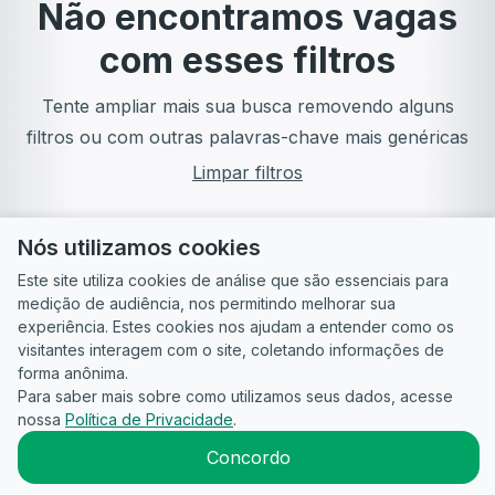
Não encontramos vagas
com esses filtros
Tente ampliar mais sua busca removendo alguns
filtros ou com outras palavras-chave mais genéricas
Limpar filtros
Nós utilizamos cookies
Este site utiliza cookies de análise que são essenciais para
medição de audiência, nos permitindo melhorar sua
experiência. Estes cookies nos ajudam a entender como os
visitantes interagem com o site, coletando informações de
forma anônima.
Para saber mais sobre como utilizamos seus dados, acesse
Guia do
Para
Política de
Termos
ATS
nossa
Política de Privacidade
.
Candidato
empresas
Privacidade
de uso
©
2026
CandidataAI
Concordo