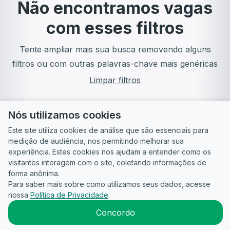
Não encontramos vagas
com esses filtros
Tente ampliar mais sua busca removendo alguns
filtros ou com outras palavras-chave mais genéricas
Limpar filtros
Nós utilizamos cookies
Este site utiliza cookies de análise que são essenciais para
medição de audiência, nos permitindo melhorar sua
experiência. Estes cookies nos ajudam a entender como os
visitantes interagem com o site, coletando informações de
forma anônima.
Para saber mais sobre como utilizamos seus dados, acesse
Guia do
Para
Política de
Termos
ATS
nossa
Política de Privacidade
.
Candidato
empresas
Privacidade
de uso
©
2026
CandidataAI
Concordo