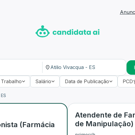
Anunci
 Trabalho
Salário
Data de Publicação
PCD
 ES
Atendente de Fa
de Manipulação)
nista (Farmácia
primerrh