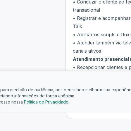
• Conduzir o cliente ao 
transacional
• Registrar e acompanhar
Talk
• Aplicar os scripts e flu
• Atender também via tele
canais ativos
Atendimento presencial 
• Recepcionar clientes e 
premium da Qualité
• Apresentar fórmulas, li
is para medição de audiência, nos permitindo melhorar sua experiênc
embasamento técnico
oletando informações de forma anônima.
• Aconselhar clientes so
cesse nossa
Política de Privacidade
.
necessidades, com base e
• Orçar, negociar e vend
solicitação do cliente