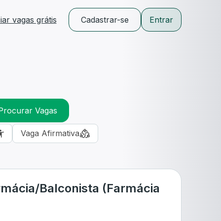
ar vagas grátis
Cadastrar-se
Entrar
Procurar Vagas
Vaga Afirmativa
rmácia/Balconista (Farmácia