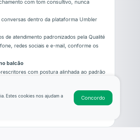
fechamento com tom consultivo, nunca
 conversas dentro da plataforma Umbler
xos de atendimento padronizados pela Qualité
fone, redes sociais e e-mail, conforme os
no balcão
prescritores com postura alinhada ao padrão
nha própria e serviços com clareza e
ia. Estes cookies nos ajudam a
Concordo
bre produtos adequados às suas
Candidatar-se
m prescrições ou solicitações
er fórmulas e produtos conforme a