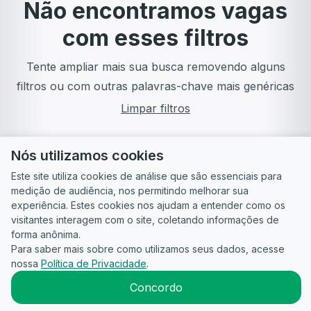
Não encontramos vagas
com esses filtros
Tente ampliar mais sua busca removendo alguns
filtros ou com outras palavras-chave mais genéricas
Limpar filtros
Nós utilizamos cookies
Este site utiliza cookies de análise que são essenciais para
medição de audiência, nos permitindo melhorar sua
experiência. Estes cookies nos ajudam a entender como os
visitantes interagem com o site, coletando informações de
forma anônima.
Para saber mais sobre como utilizamos seus dados, acesse
Guia do
Para
Política de
Termos
ATS
nossa
Política de Privacidade
.
Candidato
empresas
Privacidade
de uso
©
2026
CandidataAI
Concordo