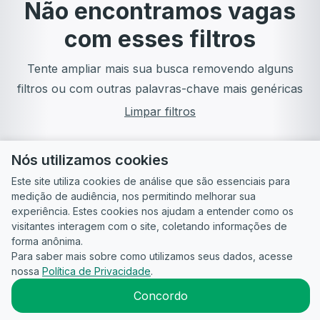
Não encontramos vagas
com esses filtros
Tente ampliar mais sua busca removendo alguns
filtros ou com outras palavras-chave mais genéricas
Limpar filtros
Nós utilizamos cookies
Este site utiliza cookies de análise que são essenciais para
medição de audiência, nos permitindo melhorar sua
experiência. Estes cookies nos ajudam a entender como os
visitantes interagem com o site, coletando informações de
forma anônima.
Para saber mais sobre como utilizamos seus dados, acesse
Guia do
Para
Política de
Termos
ATS
nossa
Política de Privacidade
.
Candidato
empresas
Privacidade
de uso
©
2026
CandidataAI
Concordo