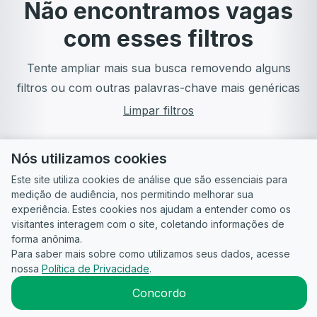
Não encontramos vagas
com esses filtros
Tente ampliar mais sua busca removendo alguns
filtros ou com outras palavras-chave mais genéricas
Limpar filtros
Nós utilizamos cookies
Este site utiliza cookies de análise que são essenciais para
medição de audiência, nos permitindo melhorar sua
experiência. Estes cookies nos ajudam a entender como os
visitantes interagem com o site, coletando informações de
forma anônima.
Para saber mais sobre como utilizamos seus dados, acesse
Guia do
Para
Política de
Termos
ATS
nossa
Política de Privacidade
.
Candidato
empresas
Privacidade
de uso
©
2026
CandidataAI
Concordo