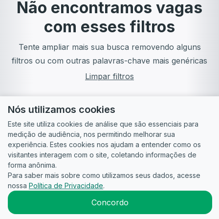
Não encontramos vagas
com esses filtros
Tente ampliar mais sua busca removendo alguns
filtros ou com outras palavras-chave mais genéricas
Limpar filtros
Nós utilizamos cookies
Este site utiliza cookies de análise que são essenciais para
medição de audiência, nos permitindo melhorar sua
experiência. Estes cookies nos ajudam a entender como os
visitantes interagem com o site, coletando informações de
forma anônima.
Para saber mais sobre como utilizamos seus dados, acesse
Guia do
Para
Política de
Termos
ATS
nossa
Política de Privacidade
.
Candidato
empresas
Privacidade
de uso
©
2026
CandidataAI
Concordo