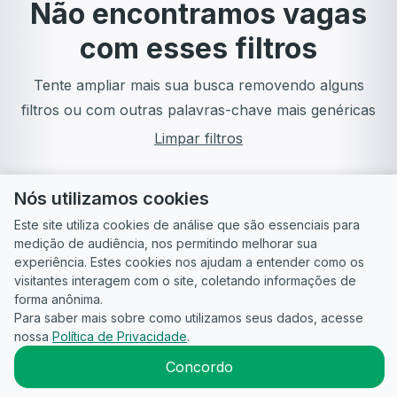
Não encontramos vagas
com esses filtros
Tente ampliar mais sua busca removendo alguns
filtros ou com outras palavras-chave mais genéricas
Limpar filtros
Nós utilizamos cookies
Este site utiliza cookies de análise que são essenciais para
medição de audiência, nos permitindo melhorar sua
experiência. Estes cookies nos ajudam a entender como os
visitantes interagem com o site, coletando informações de
forma anônima.
Para saber mais sobre como utilizamos seus dados, acesse
Guia do
Para
Política de
Termos
ATS
nossa
Política de Privacidade
.
Candidato
empresas
Privacidade
de uso
©
2026
CandidataAI
Concordo