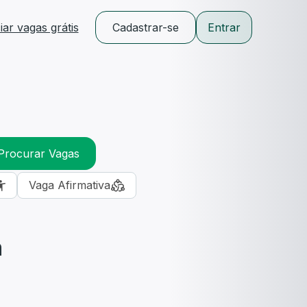
ar vagas grátis
Cadastrar-se
Entrar
Procurar Vagas
Vaga Afirmativa
m