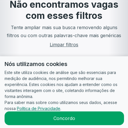
Não encontramos vagas
com esses filtros
Tente ampliar mais sua busca removendo alguns
filtros ou com outras palavras-chave mais genéricas
Limpar filtros
Nós utilizamos cookies
Este site utiliza cookies de análise que são essenciais para
medição de audiência, nos permitindo melhorar sua
experiência. Estes cookies nos ajudam a entender como os
visitantes interagem com o site, coletando informações de
forma anônima.
Para saber mais sobre como utilizamos seus dados, acesse
Guia do
Para
Política de
Termos
ATS
nossa
Política de Privacidade
.
Candidato
empresas
Privacidade
de uso
©
2026
CandidataAI
Concordo