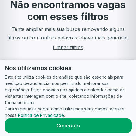
Não encontramos vagas
com esses filtros
Tente ampliar mais sua busca removendo alguns
filtros ou com outras palavras-chave mais genéricas
Limpar filtros
Nós utilizamos cookies
Este site utiliza cookies de análise que são essenciais para
medição de audiência, nos permitindo melhorar sua
experiência. Estes cookies nos ajudam a entender como os
visitantes interagem com o site, coletando informações de
forma anônima.
Para saber mais sobre como utilizamos seus dados, acesse
Guia do
Para
Política de
Termos
ATS
nossa
Política de Privacidade
.
Candidato
empresas
Privacidade
de uso
©
2026
CandidataAI
Concordo