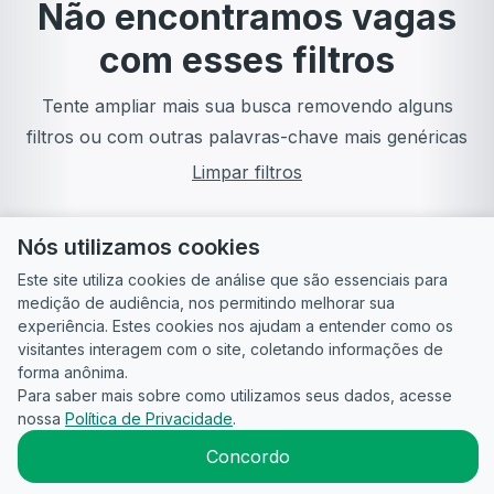
Não encontramos vagas
com esses filtros
Tente ampliar mais sua busca removendo alguns
filtros ou com outras palavras-chave mais genéricas
Limpar filtros
Nós utilizamos cookies
Este site utiliza cookies de análise que são essenciais para
medição de audiência, nos permitindo melhorar sua
experiência. Estes cookies nos ajudam a entender como os
visitantes interagem com o site, coletando informações de
forma anônima.
Para saber mais sobre como utilizamos seus dados, acesse
Guia do
Para
Política de
Termos
ATS
nossa
Política de Privacidade
.
Candidato
empresas
Privacidade
de uso
©
2026
CandidataAI
Concordo