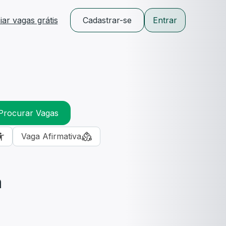
ar vagas grátis
Cadastrar-se
Entrar
Procurar Vagas
Vaga Afirmativa
m