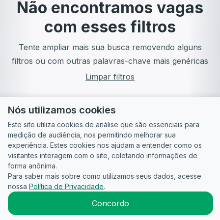
Não encontramos vagas
com esses filtros
Tente ampliar mais sua busca removendo alguns
filtros ou com outras palavras-chave mais genéricas
Limpar filtros
Nós utilizamos cookies
Este site utiliza cookies de análise que são essenciais para
medição de audiência, nos permitindo melhorar sua
experiência. Estes cookies nos ajudam a entender como os
visitantes interagem com o site, coletando informações de
forma anônima.
Para saber mais sobre como utilizamos seus dados, acesse
Guia do
Para
Política de
Termos
ATS
nossa
Política de Privacidade
.
Candidato
empresas
Privacidade
de uso
©
2026
CandidataAI
Concordo