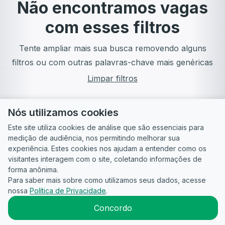
Não encontramos vagas
com esses filtros
Tente ampliar mais sua busca removendo alguns
filtros ou com outras palavras-chave mais genéricas
Limpar filtros
Nós utilizamos cookies
Este site utiliza cookies de análise que são essenciais para
medição de audiência, nos permitindo melhorar sua
experiência. Estes cookies nos ajudam a entender como os
visitantes interagem com o site, coletando informações de
forma anônima.
Para saber mais sobre como utilizamos seus dados, acesse
Guia do
Para
Política de
Termos
ATS
nossa
Política de Privacidade
.
Candidato
empresas
Privacidade
de uso
©
2026
CandidataAI
Concordo