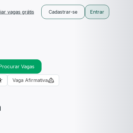
ar vagas grátis
Cadastrar-se
Entrar
Procurar Vagas
Vaga Afirmativa
m