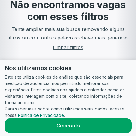
Não encontramos vagas
com esses filtros
Tente ampliar mais sua busca removendo alguns
filtros ou com outras palavras-chave mais genéricas
Limpar filtros
Nós utilizamos cookies
Este site utiliza cookies de análise que são essenciais para
medição de audiência, nos permitindo melhorar sua
experiência. Estes cookies nos ajudam a entender como os
visitantes interagem com o site, coletando informações de
forma anônima.
Para saber mais sobre como utilizamos seus dados, acesse
Guia do
Para
Política de
Termos
ATS
nossa
Política de Privacidade
.
Candidato
empresas
Privacidade
de uso
©
2026
CandidataAI
Concordo