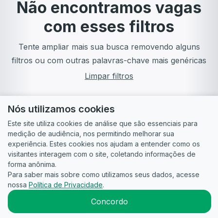
Não encontramos vagas
com esses filtros
Tente ampliar mais sua busca removendo alguns
filtros ou com outras palavras-chave mais genéricas
Limpar filtros
Nós utilizamos cookies
Este site utiliza cookies de análise que são essenciais para
medição de audiência, nos permitindo melhorar sua
experiência. Estes cookies nos ajudam a entender como os
visitantes interagem com o site, coletando informações de
forma anônima.
Para saber mais sobre como utilizamos seus dados, acesse
Guia do
Para
Política de
Termos
ATS
nossa
Política de Privacidade
.
Candidato
empresas
Privacidade
de uso
©
2026
CandidataAI
Concordo