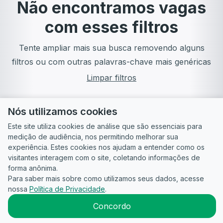
Não encontramos vagas
com esses filtros
Tente ampliar mais sua busca removendo alguns
filtros ou com outras palavras-chave mais genéricas
Limpar filtros
Nós utilizamos cookies
Este site utiliza cookies de análise que são essenciais para
medição de audiência, nos permitindo melhorar sua
experiência. Estes cookies nos ajudam a entender como os
visitantes interagem com o site, coletando informações de
forma anônima.
Para saber mais sobre como utilizamos seus dados, acesse
Guia do
Para
Política de
Termos
ATS
nossa
Política de Privacidade
.
Candidato
empresas
Privacidade
de uso
©
2026
CandidataAI
Concordo