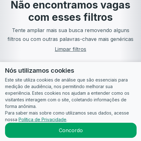
Não encontramos vagas
com esses filtros
Tente ampliar mais sua busca removendo alguns
filtros ou com outras palavras-chave mais genéricas
Limpar filtros
Nós utilizamos cookies
Este site utiliza cookies de análise que são essenciais para
medição de audiência, nos permitindo melhorar sua
experiência. Estes cookies nos ajudam a entender como os
visitantes interagem com o site, coletando informações de
forma anônima.
Para saber mais sobre como utilizamos seus dados, acesse
Guia do
Para
Política de
Termos
ATS
nossa
Política de Privacidade
.
Candidato
empresas
Privacidade
de uso
©
2026
CandidataAI
Concordo