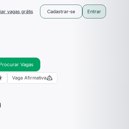
ar vagas grátis
Cadastrar-se
Entrar
Procurar Vagas
Vaga Afirmativa
m