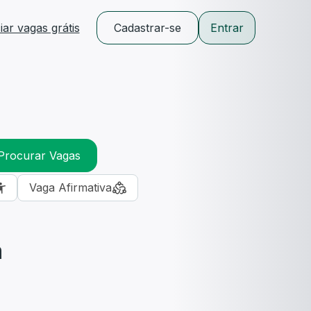
ar vagas grátis
Cadastrar-se
Entrar
Procurar Vagas
Vaga Afirmativa
m