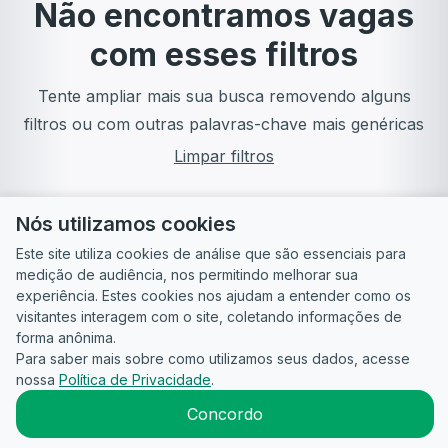
Não encontramos vagas
com esses filtros
Tente ampliar mais sua busca removendo alguns
filtros ou com outras palavras-chave mais genéricas
Limpar filtros
Nós utilizamos cookies
Este site utiliza cookies de análise que são essenciais para
medição de audiência, nos permitindo melhorar sua
experiência. Estes cookies nos ajudam a entender como os
visitantes interagem com o site, coletando informações de
forma anônima.
Para saber mais sobre como utilizamos seus dados, acesse
Guia do
Para
Política de
Termos
ATS
nossa
Política de Privacidade
.
Candidato
empresas
Privacidade
de uso
©
2026
CandidataAI
Concordo