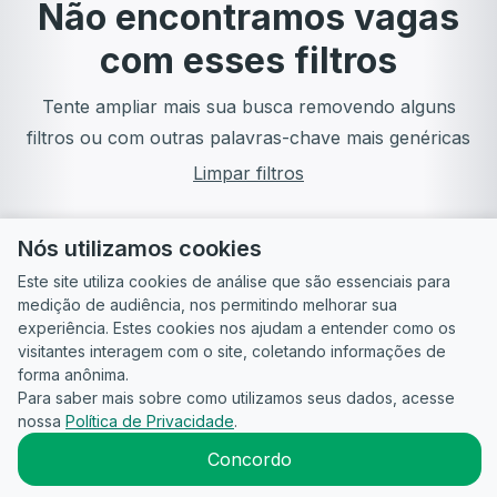
Não encontramos vagas
com esses filtros
Tente ampliar mais sua busca removendo alguns
filtros ou com outras palavras-chave mais genéricas
Limpar filtros
Nós utilizamos cookies
Este site utiliza cookies de análise que são essenciais para
medição de audiência, nos permitindo melhorar sua
experiência. Estes cookies nos ajudam a entender como os
visitantes interagem com o site, coletando informações de
forma anônima.
Para saber mais sobre como utilizamos seus dados, acesse
Guia do
Para
Política de
Termos
ATS
nossa
Política de Privacidade
.
Candidato
empresas
Privacidade
de uso
©
2026
CandidataAI
Concordo