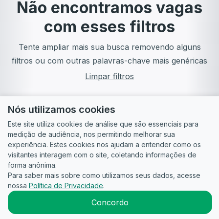
Não encontramos vagas
com esses filtros
Tente ampliar mais sua busca removendo alguns
filtros ou com outras palavras-chave mais genéricas
Limpar filtros
Nós utilizamos cookies
Este site utiliza cookies de análise que são essenciais para
medição de audiência, nos permitindo melhorar sua
experiência. Estes cookies nos ajudam a entender como os
visitantes interagem com o site, coletando informações de
forma anônima.
Para saber mais sobre como utilizamos seus dados, acesse
Guia do
Para
Política de
Termos
ATS
nossa
Política de Privacidade
.
Candidato
empresas
Privacidade
de uso
©
2026
CandidataAI
Concordo